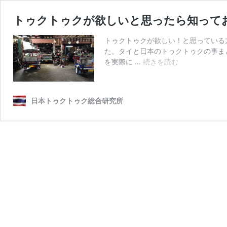
トゥクトゥクが欲しいと思ったら知って
トゥクトゥクが欲しい！と思っている
た。タイと日本のトゥクトゥクの事ま
ト
を実際に …
続きを読む
ゥ
ク
ト
日本トゥクトゥク総合研究所
ゥ
ク
が
欲
し
い
と
思
っ
た
ら
知